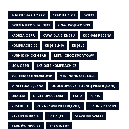
1/16 PUCHARU ZPRP
AKADEMIA PIŁ
DZIECI
DZIEŃ NIEPODLEGŁOŚCI
FINAŁ WOJEWÓDZKI
KADRZA OZPR
KAWA DLA BIZNESU
KOCHAM RĘCZNĄ
KOMPRACHCICE
KRĘGIELNIA
KRĘGLE
KURNIK CHICKEN BAR
LETNI OBÓZ SPORTOWY
LIGA OZPR
LKS OSIR KOMPRACHICE
MATERIAŁY REKLAMOWE
MINI HANDBALL LIGA
MINI PIŁKA RĘCZNA
OGÓLNOPOLSKI TURNIEJ PIŁKI RĘCZNEJ
ORZEŁKI
ORZEŁ OPOLE CAMP
PSP 2
PSP 15
ROSEBELLE
ROZGRYWKI PIŁKI RĘCZNEJ
SEZON 2018/2019
SKS ORLIK BRZEG
SP 4 ZIĘBICE
SŁAWOMI SZMAL
TARNÓW OPOLSKI
TERMINARZ