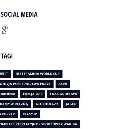
SOCIAL MEDIA
TAGI
BEFIT
45 ITERAMNIA WORLD CUP
GENCJA POŚREDNICTWA PRACY
ASPR
UKIERNIA
EDYCJA 2018
FAZA GRUPOWA
RAMY W RĘCZNĄ
GŁUCHOŁAZY
JAGLO
APOSVAR
KLASY IV
OMPLEKS REKREACYJNO - SPORTOWY GWARDIA