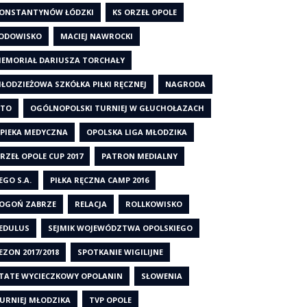
ONSTANTYNÓW ŁÓDZKI
KS ORZEŁ OPOLE
ODOWISKO
MACIEJ NAWROCKI
EMORIAŁ DARIUSZA TORCHAŁY
ŁODZIEŻOWA SZKÓŁKA PIŁKI RĘCZNEJ
NAGRODA
TO
OGÓLNOPOLSKI TURNIEJ W GŁUCHOŁAZACH
PIEKA MEDYCZNA
OPOLSKA LIGA MŁODZIKA
RZEŁ OPOLE CUP 2017
PATRON MEDIALNY
EGO S.A.
PIŁKA RĘCZNA CAMP 2016
OGOŃ ZABRZE
RELACJA
ROLLKOWISKO
EDULUS
SEJMIK WOJEWÓDZTWA OPOLSKIEGO
EZON 2017/2018
SPOTKANIE WIGILIJNE
TATE WYCIECZKOWY OPOLANIN
SŁOWENIA
URNIEJ MŁODZIKA
TVP OPOLE