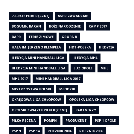
70-LECIE PIŁKI RĘCZNEJ
ASPR ZAWADZKIE
BOGUMIŁ BARAN
BOŻE NARODZENIE
CAMP 2017
DAPR
FERIE ZIMOWE
GRUPA B
HALA IM. JERZEGO KLEMPELA
HDT-POLSKA
II EDYCJA
II EDYCJA MINI HANDBALL LIGA
III EDYCJA MHL
III EDYCJA MINI HANDBALL LIGA
LUZ OPOLE
MHL
MHL 2017
MINI HANDBALL LIGA 2017
MISTRZOSTWA POLSKI
MŁODZIK
OKRĘGOWA LIGA CHŁOPCÓW
OPOLSKA LIGA CHŁOPCÓW
OPOLSKI ZWIĄZEK PIŁKI RĘCZNEJ
PARTNERZY
PIŁKA RĘCZNA
POMPKI
PRODUCENT
PSP 1 OPOLE
PSP 9
PSP 14
ROCZNIK 2004
ROCZNIK 2006