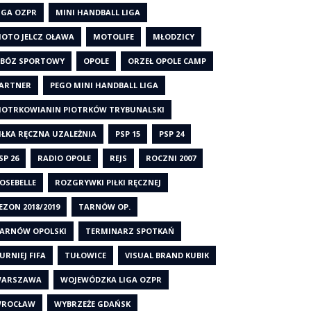
IGA OZPR
MINI HANDBALL LIGA
OTO JELCZ OŁAWA
MOTOLIFE
MŁODZICY
BÓZ SPORTOWY
OPOLE
ORZEŁ OPOLE CAMP
ARTNER
PEGO MINI HANDBALL LIGA
IOTRKOWIANIN PIOTRKÓW TRYBUNALSKI
IŁKA RĘCZNA UZALEŻNIA
PSP 15
PSP 24
SP 26
RADIO OPOLE
REJS
ROCZNI 2007
OSEBELLE
ROZGRYWKI PIŁKI RĘCZNEJ
EZON 2018/2019
TARNÓW OP.
ARNÓW OPOLSKI
TERMINARZ SPOTKAŃ
URNIEJ FIFA
TUŁOWICE
VISUAL BRAND KUBIK
ARSZAWA
WOJEWÓDZKA LIGA OZPR
ROCŁAW
WYBRZEŻE GDAŃSK