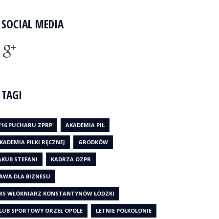
SOCIAL MEDIA
TAGI
/16 PUCHARU ZPRP
AKADEMIA PIŁ
KADEMIA PIŁKI RĘCZNEJ
GRODKÓW
AKUB STEFANI
KADRZA OZPR
AWA DLA BIZNESU
KS WŁÓKNIARZ KONSTANTYNÓW ŁÓDZKI
LUB SPORTOWY ORZEŁ OPOLE
LETNIE PÓŁKOLONIE