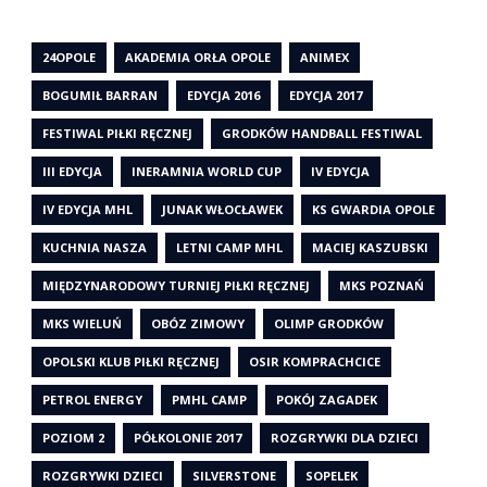
24OPOLE
AKADEMIA ORŁA OPOLE
ANIMEX
BOGUMIŁ BARRAN
EDYCJA 2016
EDYCJA 2017
FESTIWAL PIŁKI RĘCZNEJ
GRODKÓW HANDBALL FESTIWAL
III EDYCJA
INERAMNIA WORLD CUP
IV EDYCJA
IV EDYCJA MHL
JUNAK WŁOCŁAWEK
KS GWARDIA OPOLE
KUCHNIA NASZA
LETNI CAMP MHL
MACIEJ KASZUBSKI
MIĘDZYNARODOWY TURNIEJ PIŁKI RĘCZNEJ
MKS POZNAŃ
MKS WIELUŃ
OBÓZ ZIMOWY
OLIMP GRODKÓW
OPOLSKI KLUB PIŁKI RĘCZNEJ
OSIR KOMPRACHCICE
PETROL ENERGY
PMHL CAMP
POKÓJ ZAGADEK
POZIOM 2
PÓŁKOLONIE 2017
ROZGRYWKI DLA DZIECI
ROZGRYWKI DZIECI
SILVERSTONE
SOPELEK