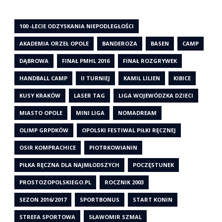
100 -LECIE ODZYSKANIA NIEPODLEGŁOŚCI
AKADEMIA ORZEŁ OPOLE
BANDEROZA
BASEN
CAMP
DĄBROWA
FINAŁ PMHL 2016
FINAŁ ROZGRYWEK
HANDBALL CAMP
II TURNIEJ
KAMIL LILIEN
KIBICE
KUSY KRAKÓW
LASER TAG
LIGA WOJEWÓDZKA DZIECI
MIASTO OPOLE
MINI LIGA
NOMADREAM
OLIMP GRPDKÓW
OPOLSKI FESTIWAL PIŁKI RĘCZNEJ
OSIR KOMPRACHICE
PIOTRKOWIANIN
PIŁKA RĘCZNA DLA NAJMŁODSZYCH
POCZĘSTUNEK
PROSTOZOPOLSKIEGO.PL
ROCZNIK 2003
SEZON 2016/2017
SPORTBONUS
START KONIN
STREFA SPORTOWA
SŁAWOMIR SZMAL