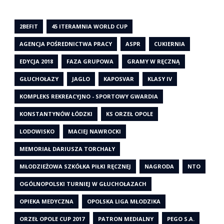
2BEFIT
45 ITERAMNIA WORLD CUP
AGENCJA POŚREDNICTWA PRACY
ASPR
CUKIERNIA
EDYCJA 2018
FAZA GRUPOWA
GRAMY W RĘCZNĄ
GŁUCHOŁAZY
JAGLO
KAPOSVAR
KLASY IV
KOMPLEKS REKREACYJNO - SPORTOWY GWARDIA
KONSTANTYNÓW ŁÓDZKI
KS ORZEŁ OPOLE
LODOWISKO
MACIEJ NAWROCKI
MEMORIAŁ DARIUSZA TORCHAŁY
MŁODZIEŻOWA SZKÓŁKA PIŁKI RĘCZNEJ
NAGRODA
NTO
OGÓLNOPOLSKI TURNIEJ W GŁUCHOŁAZACH
OPIEKA MEDYCZNA
OPOLSKA LIGA MŁODZIKA
ORZEŁ OPOLE CUP 2017
PATRON MEDIALNY
PEGO S.A.