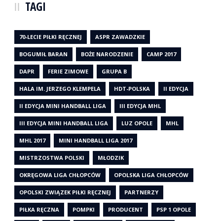
TAGI
70-LECIE PIŁKI RĘCZNEJ
ASPR ZAWADZKIE
BOGUMIŁ BARAN
BOŻE NARODZENIE
CAMP 2017
DAPR
FERIE ZIMOWE
GRUPA B
HALA IM. JERZEGO KLEMPELA
HDT-POLSKA
II EDYCJA
II EDYCJA MINI HANDBALL LIGA
III EDYCJA MHL
III EDYCJA MINI HANDBALL LIGA
LUZ OPOLE
MHL
MHL 2017
MINI HANDBALL LIGA 2017
MISTRZOSTWA POLSKI
MŁODZIK
OKRĘGOWA LIGA CHŁOPCÓW
OPOLSKA LIGA CHŁOPCÓW
OPOLSKI ZWIĄZEK PIŁKI RĘCZNEJ
PARTNERZY
PIŁKA RĘCZNA
POMPKI
PRODUCENT
PSP 1 OPOLE