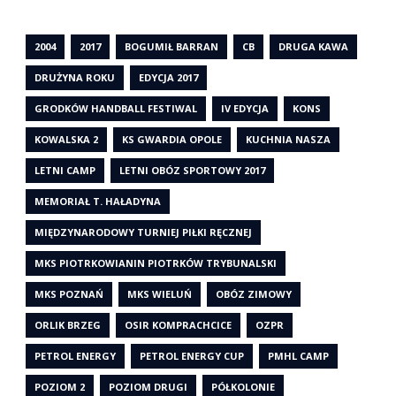
2004
2017
BOGUMIŁ BARRAN
CB
DRUGA KAWA
DRUŻYNA ROKU
EDYCJA 2017
GRODKÓW HANDBALL FESTIWAL
IV EDYCJA
KONS
KOWALSKA 2
KS GWARDIA OPOLE
KUCHNIA NASZA
LETNI CAMP
LETNI OBÓZ SPORTOWY 2017
MEMORIAŁ T. HAŁADYNA
MIĘDZYNARODOWY TURNIEJ PIŁKI RĘCZNEJ
MKS PIOTRKOWIANIN PIOTRKÓW TRYBUNALSKI
MKS POZNAŃ
MKS WIELUŃ
OBÓZ ZIMOWY
ORLIK BRZEG
OSIR KOMPRACHCICE
OZPR
PETROL ENERGY
PETROL ENERGY CUP
PMHL CAMP
POZIOM 2
POZIOM DRUGI
PÓŁKOLONIE