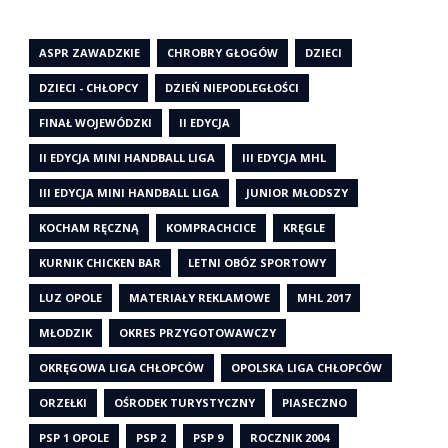
ASPR ZAWADZKIE
CHROBRY GŁOGÓW
DZIECI
DZIECI - CHŁOPCY
DZIEŃ NIEPODLEGŁOŚCI
FINAŁ WOJEWÓDZKI
II EDYCJA
II EDYCJA MINI HANDBALL LIGA
III EDYCJA MHL
III EDYCJA MINI HANDBALL LIGA
JUNIOR MŁODSZY
KOCHAM RĘCZNĄ
KOMPRACHCICE
KRĘGLE
KURNIK CHICKEN BAR
LETNI OBÓZ SPORTOWY
LUZ OPOLE
MATERIAŁY REKLAMOWE
MHL 2017
MŁODZIK
OKRES PRZYGOTOWAWCZY
OKRĘGOWA LIGA CHŁOPCÓW
OPOLSKA LIGA CHŁOPCÓW
ORZEŁKI
OŚRODEK TURYSTYCZNY
PIASECZNO
PSP 1 OPOLE
PSP 2
PSP 9
ROCZNIK 2004