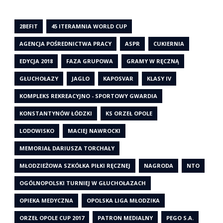
2BEFIT
45 ITERAMNIA WORLD CUP
AGENCJA POŚREDNICTWA PRACY
ASPR
CUKIERNIA
EDYCJA 2018
FAZA GRUPOWA
GRAMY W RĘCZNĄ
GŁUCHOŁAZY
JAGLO
KAPOSVAR
KLASY IV
KOMPLEKS REKREACYJNO - SPORTOWY GWARDIA
KONSTANTYNÓW ŁÓDZKI
KS ORZEŁ OPOLE
LODOWISKO
MACIEJ NAWROCKI
MEMORIAŁ DARIUSZA TORCHAŁY
MŁODZIEŻOWA SZKÓŁKA PIŁKI RĘCZNEJ
NAGRODA
NTO
OGÓLNOPOLSKI TURNIEJ W GŁUCHOŁAZACH
OPIEKA MEDYCZNA
OPOLSKA LIGA MŁODZIKA
ORZEŁ OPOLE CUP 2017
PATRON MEDIALNY
PEGO S.A.