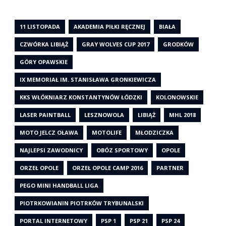
11 LISTOPADA
AKADEMIA PIŁKI RĘCZNEJ
BIAŁA
CZWÓRKA LIBIĄŻ
GRAY WOLVES CUP 2017
GRODKÓW
GÓRY OPAWSKIE
IX MEMORIAŁ IM. STANISŁAWA GRONKIEWICZA
KKS WŁÓKNIARZ KONSTANTYNÓW ŁÓDZKI
KOLONOWSKIE
LASER PAINTBALL
LESZNOWOLA
LIBIĄŻ
MHL 2018
MOTO JELCZ OŁAWA
MOTOLIFE
MŁODZICZKA
NAJLEPSI ZAWODNICY
OBÓZ SPORTOWY
OPOLE
ORZEŁ OPOLE
ORZEŁ OPOLE CAMP 2016
PARTNER
PEGO MINI HANDBALL LIGA
PIOTRKOWIANIN PIOTRKÓW TRYBUNALSKI
PORTAL INTERNETOWY
PSP 1
PSP 21
PSP 24