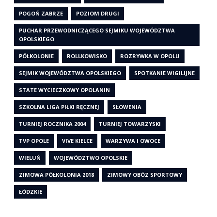
POGOŃ ZABRZE
POZIOM DRUGI
PUCHAR PRZEWODNICZĄCEGO SEJMIKU WOJEWÓDZTWA
OPOLSKIEGO
PÓŁKOLONIE
ROLLKOWISKO
ROZRYWKA W OPOLU
SEJMIK WOJEWÓDZTWA OPOLSKIEGO
SPOTKANIE WIGILIJNE
STATE WYCIECZKOWY OPOLANIN
SZKOLNA LIGA PIŁKI RĘCZNEJ
SŁOWENIA
TURNIEJ ROCZNIKA 2004
TURNIEJ TOWARZYSKI
TVP OPOLE
VIVE KIELCE
WARZYWA I OWOCE
WIELUŃ
WOJEWÓDZTWO OPOLSKIE
ZIMOWA PÓŁKOLONIA 2018
ZIMOWY OBÓZ SPORTOWY
ŁÓDZKIE