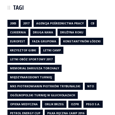
TAGI
2005
2017
AGENCJA POŚREDNICTWA PRACY
CB
CUKIERNIA
DRUGA KAWA
DRUŻYNA ROKU
EUROFEST
FAZA GRUPOWA
KONSTANTYNÓW ŁÓDZKI
KRZYSZTOF GIBKI
LETNI CAMP
LETNI OBÓZ SPORTOWY 2017
MEMORIAŁ DARIUSZA TORCHAŁY
MIĘDZYNARODOWY TURNIEJ
MKS PIOTRKOWIANIN PIOTRKÓW TRYBUNALSKI
NTO
OGÓLNOPOLSKI TURNIEJ W GŁUCHOŁAZACH
OPIEKA MEDYCZNA
ORLIK BRZEG
OZPR
PEGO S.A.
PETROL ENERGY CUP
PIŁKA RĘCZNA CAMP 2016