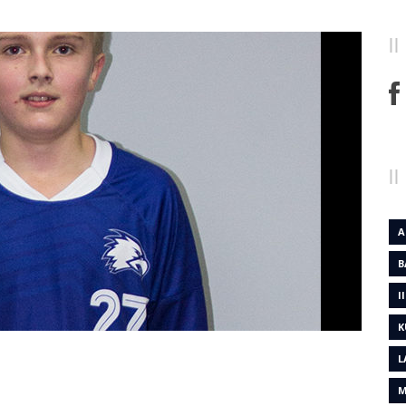
A
B
I
K
L
M