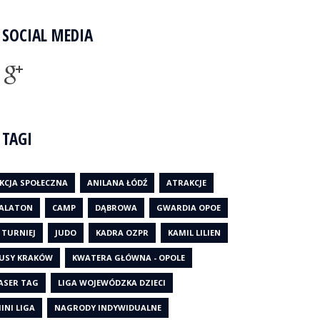
SOCIAL MEDIA
TAGI
KCJA SPOŁECZNA
ANILANA ŁÓDŹ
ATRAKCJE
ALATON
CAMP
DĄBROWA
GWARDIA OPOE
I TURNIEJ
JUDO
KADRA OZPR
KAMIL LILIEN
USY KRAKÓW
KWATERA GŁÓWNA - OPOLE
ASER TAG
LIGA WOJEWÓDZKA DZIECI
INI LIGA
NAGRODY INDYWIDUALNE