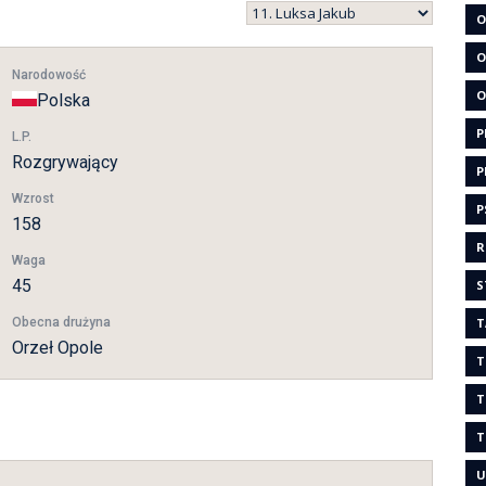
O
O
Narodowość
O
Polska
P
L.P.
Rozgrywający
P
Wzrost
P
158
R
Waga
45
S
Obecna drużyna
T
Orzeł Opole
T
T
T
U