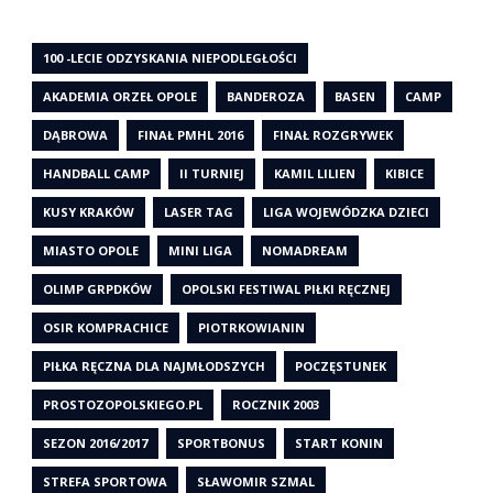
100 -LECIE ODZYSKANIA NIEPODLEGŁOŚCI
AKADEMIA ORZEŁ OPOLE
BANDEROZA
BASEN
CAMP
DĄBROWA
FINAŁ PMHL 2016
FINAŁ ROZGRYWEK
HANDBALL CAMP
II TURNIEJ
KAMIL LILIEN
KIBICE
KUSY KRAKÓW
LASER TAG
LIGA WOJEWÓDZKA DZIECI
MIASTO OPOLE
MINI LIGA
NOMADREAM
OLIMP GRPDKÓW
OPOLSKI FESTIWAL PIŁKI RĘCZNEJ
OSIR KOMPRACHICE
PIOTRKOWIANIN
PIŁKA RĘCZNA DLA NAJMŁODSZYCH
POCZĘSTUNEK
PROSTOZOPOLSKIEGO.PL
ROCZNIK 2003
SEZON 2016/2017
SPORTBONUS
START KONIN
STREFA SPORTOWA
SŁAWOMIR SZMAL