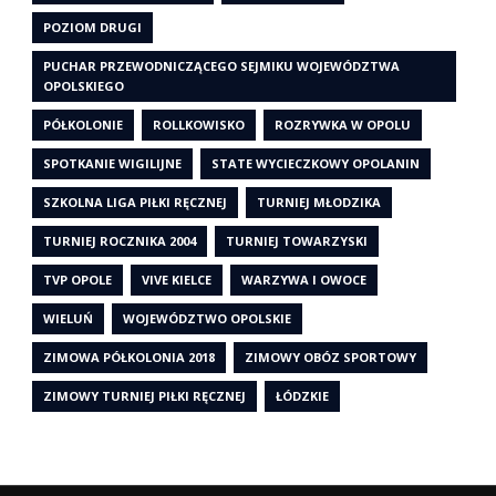
POZIOM DRUGI
PUCHAR PRZEWODNICZĄCEGO SEJMIKU WOJEWÓDZTWA
OPOLSKIEGO
PÓŁKOLONIE
ROLLKOWISKO
ROZRYWKA W OPOLU
SPOTKANIE WIGILIJNE
STATE WYCIECZKOWY OPOLANIN
SZKOLNA LIGA PIŁKI RĘCZNEJ
TURNIEJ MŁODZIKA
TURNIEJ ROCZNIKA 2004
TURNIEJ TOWARZYSKI
TVP OPOLE
VIVE KIELCE
WARZYWA I OWOCE
WIELUŃ
WOJEWÓDZTWO OPOLSKIE
ZIMOWA PÓŁKOLONIA 2018
ZIMOWY OBÓZ SPORTOWY
ZIMOWY TURNIEJ PIŁKI RĘCZNEJ
ŁÓDZKIE