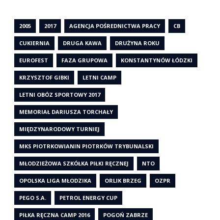
2005
2017
AGENCJA POŚREDNICTWA PRACY
CB
CUKIERNIA
DRUGA KAWA
DRUŻYNA ROKU
EUROFEST
FAZA GRUPOWA
KONSTANTYNÓW ŁÓDZKI
KRZYSZTOF GIBKI
LETNI CAMP
LETNI OBÓZ SPORTOWY 2017
MEMORIAŁ DARIUSZA TORCHAŁY
MIĘDZYNARODOWY TURNIEJ
MKS PIOTRKOWIANIN PIOTRKÓW TRYBUNALSKI
MŁODZIEŻOWA SZKÓŁKA PIŁKI RĘCZNEJ
NTO
OPOLSKA LIGA MŁODZIKA
ORLIK BRZEG
OZPR
PEGO S.A.
PETROL ENERGY CUP
PIŁKA RĘCZNA CAMP 2016
POGOŃ ZABRZE