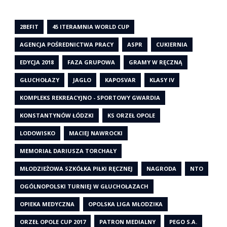
2BEFIT
45 ITERAMNIA WORLD CUP
AGENCJA POŚREDNICTWA PRACY
ASPR
CUKIERNIA
EDYCJA 2018
FAZA GRUPOWA
GRAMY W RĘCZNĄ
GŁUCHOŁAZY
JAGLO
KAPOSVAR
KLASY IV
KOMPLEKS REKREACYJNO - SPORTOWY GWARDIA
KONSTANTYNÓW ŁÓDZKI
KS ORZEŁ OPOLE
LODOWISKO
MACIEJ NAWROCKI
MEMORIAŁ DARIUSZA TORCHAŁY
MŁODZIEŻOWA SZKÓŁKA PIŁKI RĘCZNEJ
NAGRODA
NTO
OGÓLNOPOLSKI TURNIEJ W GŁUCHOŁAZACH
OPIEKA MEDYCZNA
OPOLSKA LIGA MŁODZIKA
ORZEŁ OPOLE CUP 2017
PATRON MEDIALNY
PEGO S.A.