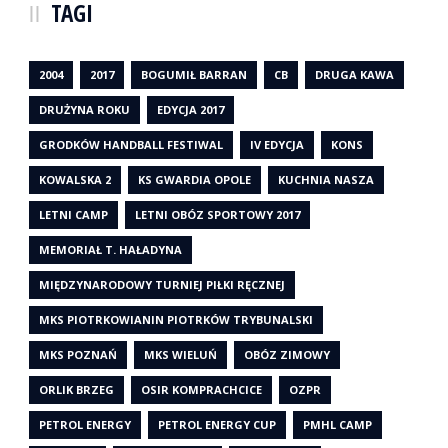
TAGI
2004
2017
BOGUMIŁ BARRAN
CB
DRUGA KAWA
DRUŻYNA ROKU
EDYCJA 2017
GRODKÓW HANDBALL FESTIWAL
IV EDYCJA
KONS
KOWALSKA 2
KS GWARDIA OPOLE
KUCHNIA NASZA
LETNI CAMP
LETNI OBÓZ SPORTOWY 2017
MEMORIAŁ T. HAŁADYNA
MIĘDZYNARODOWY TURNIEJ PIŁKI RĘCZNEJ
MKS PIOTRKOWIANIN PIOTRKÓW TRYBUNALSKI
MKS POZNAŃ
MKS WIELUŃ
OBÓZ ZIMOWY
ORLIK BRZEG
OSIR KOMPRACHCICE
OZPR
PETROL ENERGY
PETROL ENERGY CUP
PMHL CAMP