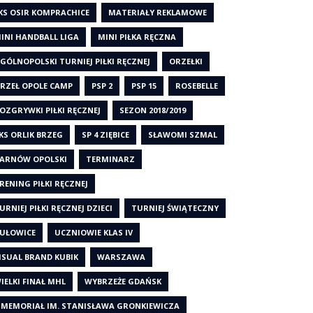
KS OSIR KOMPRACHICE
MATERIAŁY REKLAMOWE
INI HANDBALL LIGA
MINI PIŁKA RĘCZNA
GÓLNOPOLSKI TURNIEJ PIŁKI RĘCZNEJ
ORZEŁKI
RZEŁ OPOLE CAMP
PSP 2
PSP 15
ROSEBELLE
OZGRYWKI PIŁKI RĘCZNEJ
SEZON 2018/2019
KS ORLIK BRZEG
SP 4 ZIĘBICE
SŁAWOMI SZMAL
ARNÓW OPOLSKI
TERMINARZ
RENING PIŁKI RĘCZNEJ
URNIEJ PIŁKI RĘCZNEJ DZIECI
TURNIEJ ŚWIĄTECZNY
UŁOWICE
UCZNIOWIE KLAS IV
ISUAL BRAND KUBIK
WARSZAWA
IELKI FINAŁ MHL
WYBRZEŻE GDAŃSK
 MEMORIAŁ IM. STANISŁAWA GRONKIEWICZA