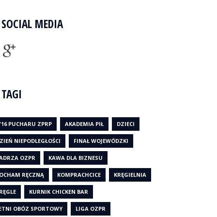
SOCIAL MEDIA
TAGI
/16 PUCHARU ZPRP
AKADEMIA PIŁ
DZIECI
ZIEŃ NIEPODLEGŁOŚCI
FINAŁ WOJEWÓDZKI
ADRZA OZPR
KAWA DLA BIZNESU
OCHAM RĘCZNĄ
KOMPRACHCICE
KRĘGIELNIA
RĘGLE
KURNIK CHICKEN BAR
ETNI OBÓZ SPORTOWY
LIGA OZPR