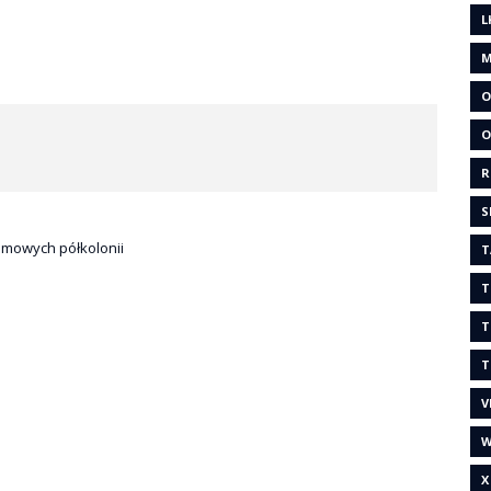
L
M
O
O
R
S
 zimowych półkolonii
T
T
T
T
V
W
X