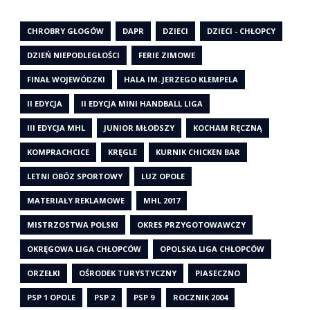
CHROBRY GŁOGÓW
DAPR
DZIECI
DZIECI - CHŁOPCY
DZIEŃ NIEPODLEGŁOŚCI
FERIE ZIMOWE
FINAŁ WOJEWÓDZKI
HALA IM. JERZEGO KLEMPELA
II EDYCJA
II EDYCJA MINI HANDBALL LIGA
III EDYCJA MHL
JUNIOR MŁODSZY
KOCHAM RĘCZNĄ
KOMPRACHCICE
KRĘGLE
KURNIK CHICKEN BAR
LETNI OBÓZ SPORTOWY
LUZ OPOLE
MATERIAŁY REKLAMOWE
MHL 2017
MISTRZOSTWA POLSKI
OKRES PRZYGOTOWAWCZY
OKRĘGOWA LIGA CHŁOPCÓW
OPOLSKA LIGA CHŁOPCÓW
ORZEŁKI
OŚRODEK TURYSTYCZNY
PIASECZNO
PSP 1 OPOLE
PSP 2
PSP 9
ROCZNIK 2004