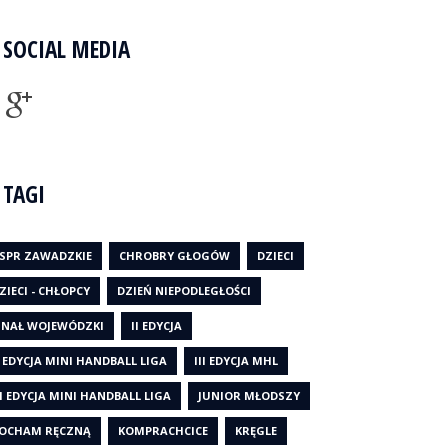
SOCIAL MEDIA
TAGI
SPR ZAWADZKIE
CHROBRY GŁOGÓW
DZIECI
ZIECI - CHŁOPCY
DZIEŃ NIEPODLEGŁOŚCI
INAŁ WOJEWÓDZKI
II EDYCJA
I EDYCJA MINI HANDBALL LIGA
III EDYCJA MHL
II EDYCJA MINI HANDBALL LIGA
JUNIOR MŁODSZY
OCHAM RĘCZNĄ
KOMPRACHCICE
KRĘGLE