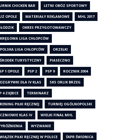
URNIK CHICKEN BAR
LETNI OBÓZ SPORTOWY
UZ OPOLE
MATERIAŁY REKLAMOWE
MHL 2017
ŁODZIK
OKRES PRZYGOTOWAWCZY
KRĘGOWA LIGA CHŁOPCÓW
POLSKA LIGA CHŁOPCÓW
ORZEŁKI
ŚRODEK TURYSTYCZNY
PIASECZNO
SP 1 OPOLE
PSP 2
PSP 9
ROCZNIK 2004
OZGRYWKI DLA IV KLAS
SKS ORLIK BRZEG
P 4 ZIĘBICE
TERMINARZ
RENING PIŁKI RĘCZNEJ
TURNIEJ OGÓLNOPOLSKI
CZNIOWIE KLAS IV
WIELKI FINAŁ MHL
YRÓŻNIENIA
WYZWANIE
WIĄZEK PIŁKI RĘCZNEJ W POLSCE
ŚKPR ŚWIDNICA